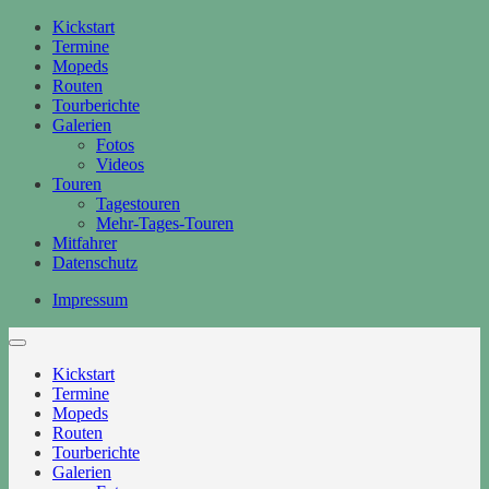
Kickstart
Termine
Mopeds
Routen
Tourberichte
Galerien
Fotos
Videos
Touren
Tagestouren
Mehr-Tages-Touren
Mitfahrer
Datenschutz
Impressum
Kickstart
Termine
Mopeds
Routen
Tourberichte
Galerien