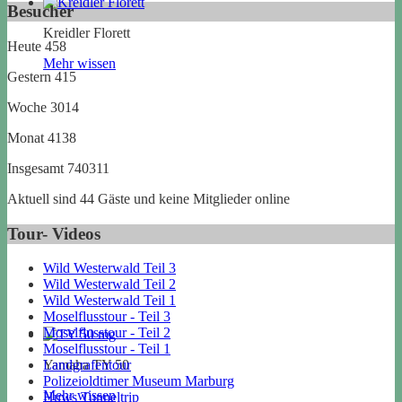
Besucher
Kreidler Florett
Heute
458
Mehr wissen
Gestern
415
Woche
3014
Monat
4138
Insgesamt
740311
Aktuell sind 44 Gäste und keine Mitglieder online
Tour- Videos
Wild Westerwald Teil 3
Wild Westerwald Teil 2
Wild Westerwald Teil 1
Moselflusstour - Teil 3
Moselflusstour - Teil 2
Moselflusstour - Teil 1
Yamaha TY 50
Landgrafentour
Polizeioldtimer Museum Marburg
Mehr wissen
Huws Tunneltrip