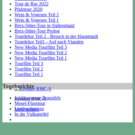
Tour de Rur 2022
Pfalztour 2020
Wein & Vogesen Teil 2
Wein & Vogesen Teil 1
Brex-Sitter-Tour in Südengland
Brex-Sitter-Tour Prolog
Tourdelux Teil 2 - Besuch in der Hauptstadt
Tourdelux Teil1 - Auf nach Vianden
New Media Tourfilm Teil 3
New Media Tourfilm Teil 2
New Media Tourfilm Teil 1
Tourfilm Teil 3
Tourfilm Teil 2
Tourfilm Teil 1
Tourberichte
Jubiläumstour Braunfels
Kreidler RMC-S
Mosel-Flusstour
Landgrafentour
Mehr wissen
In die Vulkaneifel