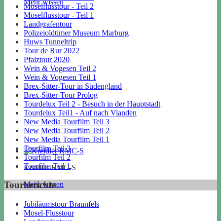
Mehr wissen
Moselflusstour - Teil 2
Moselflusstour - Teil 1
Landgrafentour
Polizeioldtimer Museum Marburg
Huws Tunneltrip
Tour de Rur 2022
Pfalztour 2020
Wein & Vogesen Teil 2
Wein & Vogesen Teil 1
Brex-Sitter-Tour in Südengland
Brex-Sitter-Tour Prolog
Tourdelux Teil 2 - Besuch in der Hauptstadt
Tourdelux Teil1 - Auf nach Vianden
New Media Tourfilm Teil 3
New Media Tourfilm Teil 2
New Media Tourfilm Teil 1
Tourfilm Teil 3
Tourfilm Teil 2
Tourfilm Teil 1
Kreidler RMC-S
Tourberichte
Mehr wissen
Jubiläumstour Braunfels
Mosel-Flusstour