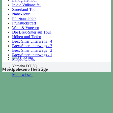
Landgrafentour
In die Vulkaneifel
Sauerland-Tour
Nahe-Tour
Pfalztour 2020
Frühstückstreff
Wein & Vogesen
Die Brex-Sitter auf Tour
Höhen und Tiefen
Brex-Sitter unterwegs - 4
Brex-Sitter unterwegs - 3
Brex-Sitter unterwegs - 2
Brex-Sitter unterwegs - 1
Moped Oldies
Yamaha DT 50
Meistgelesene Beiträge
Mehr wissen