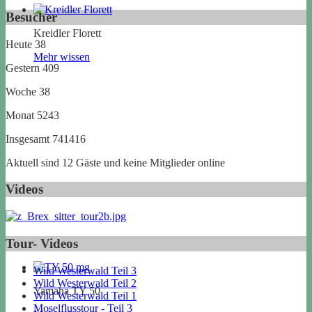
Besucher
Kreidler Florett
Heute
38
Mehr wissen
Gestern
409
Woche
38
Monat
5243
Insgesamt
741416
Aktuell sind 12 Gäste und keine Mitglieder online
Videos
Tour- Videos
Wild Westerwald Teil 3
Wild Westerwald Teil 2
Yamaha TY 50
Wild Westerwald Teil 1
Moselflusstour - Teil 3