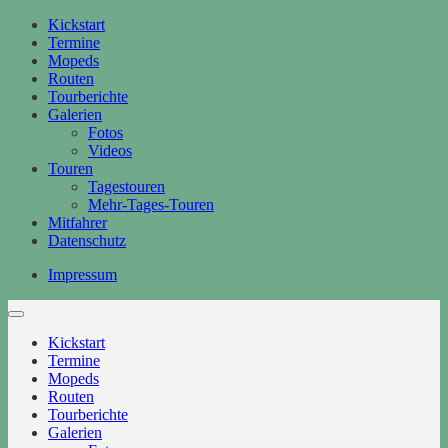
Kickstart
Termine
Mopeds
Routen
Tourberichte
Galerien
Fotos
Videos
Touren
Tagestouren
Mehr-Tages-Touren
Mitfahrer
Datenschutz
Impressum
Kickstart
Termine
Mopeds
Routen
Tourberichte
Galerien