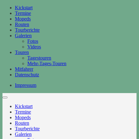
Kickstart
Termine
Mopeds
Routen
Tourberichte
Galerien
Fotos
Videos
Touren
Tagestouren
Mehr-Tages-Touren
Mitfahrer
Datenschutz
Impressum
Kickstart
Termine
Mopeds
Routen
Tourberichte
Galerien