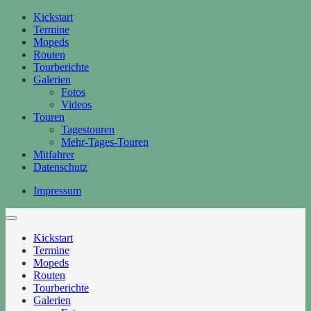
Kickstart
Termine
Mopeds
Routen
Tourberichte
Galerien
Fotos
Videos
Touren
Tagestouren
Mehr-Tages-Touren
Mitfahrer
Datenschutz
Impressum
Kickstart
Termine
Mopeds
Routen
Tourberichte
Galerien