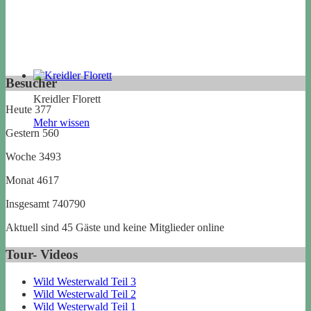
Besucher
Kreidler Florett
Heute
377
Mehr wissen
Gestern
560
Woche
3493
Monat
4617
Insgesamt
740790
Aktuell sind 45 Gäste und keine Mitglieder online
Tour- Videos
Wild Westerwald Teil 3
Wild Westerwald Teil 2
Wild Westerwald Teil 1