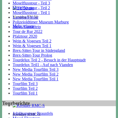
Moselflusstour - Teil 3
Moselflusstour - Teil 2
Moselflusstour - Teil 1
Yamaha TY 50
Landgrafentour
Polizeioldtimer Museum Marburg
Mehr wissen
Huws Tunneltrip
Tour de Rur 2022
Pfalztour 2020
Wein & Vogesen Teil 2
Wein & Vogesen Teil 1
Brex-Sitter-Tour in Südengland
Brex-Sitter-Tour Prolog
Tourdelux Teil 2 - Besuch in der Hauptstadt
Tourdelux Teil1 - Auf nach Vianden
New Media Tourfilm Teil 3
New Media Tourfilm Teil 2
New Media Tourfilm Teil 1
Tourfilm Teil 3
Tourfilm Teil 2
Tourfilm Teil 1
Tourberichte
Jubiläumstour Braunfels
Kreidler RMC-S