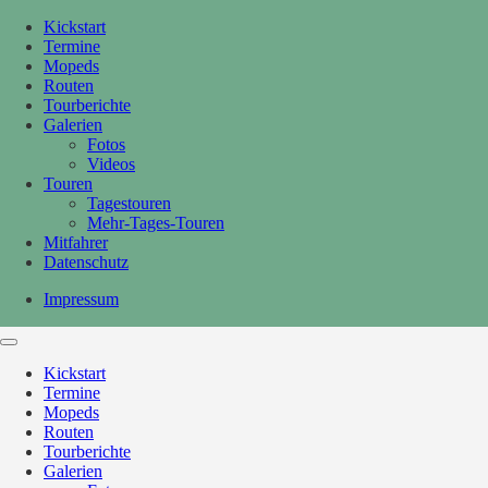
Kickstart
Termine
Mopeds
Routen
Tourberichte
Galerien
Fotos
Videos
Touren
Tagestouren
Mehr-Tages-Touren
Mitfahrer
Datenschutz
Impressum
Kickstart
Termine
Mopeds
Routen
Tourberichte
Galerien